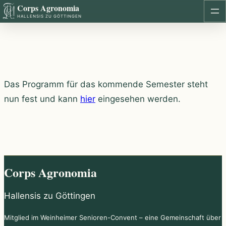
Corps Agronomia
Zum
HALLENSIS ZU GÖTTINGEN
Inhalt
springen
Das Programm für das kommende Semester steht
nun fest und kann
hier
eingesehen werden.
Corps Agronomia
Hallensis zu Göttingen
Mitglied im Weinheimer Senioren-Convent – eine Gemeinschaft über